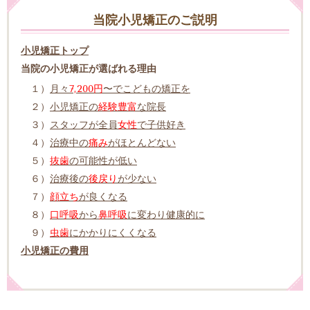
当院小児矯正のご説明
小児矯正トップ
当院の小児矯正が選ばれる理由
１）
月々
7,200円
〜でこどもの矯正を
２）
小児矯正の
経験豊富
な院長
３）
スタッフが全員
女性
で子供好き
４）
治療中の
痛み
がほとんどない
５）
抜歯
の可能性が低い
６）
治療後の
後戻り
が少ない
７）
顔立ち
が良くなる
８）
口呼吸
から
鼻呼吸
に変わり健康的に
９）
虫歯
にかかりにくくなる
小児矯正の費用