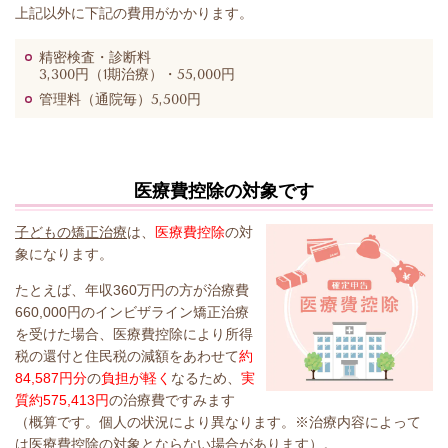
上記以外に下記の費用がかかります。
精密検査・診断料
3,300円（1期治療）・55,000円
管理料（通院毎）5,500円
医療費控除の対象です
子どもの矯正治療
は、
医療費控除
の対
象になります。
たとえば、年収360万円の方が治療費
660,000円のインビザライン矯正治療
を受けた場合、医療費控除により所得
税の還付と住民税の減額をあわせて
約
84,587円分
の
負担が軽く
なるため、
実
質約575,413円
の治療費ですみます
（概算です。個人の状況により異なります。※治療内容によって
は医療費控除の対象とならない場合があります）。