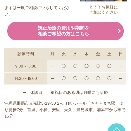
どうぞお気軽に
まずは一度ご相談にいらしてくださ
ご相談ください
い。
矯正治療の費用や期間を
相談ご希望の方はこちら
診療時間
月
火
水
木
金
土
日
9:00～13:00
─
◯
◯
◯
◯
◯
─
14:30～18:00
─
◯
◯
◯
◯
◯
─
─：休診日 ※祝日のある週は月曜にも診療
沖縄県那覇市真嘉比3-19-30 2F。ゆいレール「おもろまち駅」よ
り徒歩7分。首里、小禄、安里、天久、豊見城市、浦添市から車で
15分