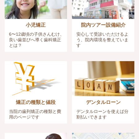
小児矯正
院内ツアー設備紹介
6〜12歳頃の子供さんむけ、
安心して受診いただけるよ
良い歯並びへ導く歯科矯正
う、院内環境を整えていま
とは？
す
矯正の種類と値段
デンタルローン
当院の歯列矯正の種類と費
デンタルローンを使えば
分
用のページです
割払いできます