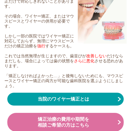
正だけで対応しきれないことがありま
す。
その場合、ワイヤー矯正、またはマウ
スピースとワイヤーの併用が必要で
す。
しかし一部の医院ではワイヤー矯正に
対応しておらず、無理にマウスピース
だけの矯正治療を
強行
するケースも。
これでは当然無理が生じますので、歯並びが
改善しない
だけなら
まだしも、場合によっては歯の状態を
さらに悪化
させる恐れがあ
ります。
「矯正しなければよかった…」と後悔しないためにも、マウスピ
ースとワイヤー矯正の両方が可能な歯科医院を選ぶようにしまし
ょう。
当院のワイヤー矯正とは
矯正治療の費用や期間を
相談ご希望の方はこちら