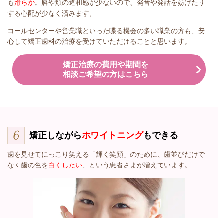
も
滑らか
。唇や頬の違和感が少ないので、発音や発話を妨げたり
する心配が少なく済みます。
コールセンターや営業職といった喋る機会の多い職業の方も、安
心して矯正歯科の治療を受けていただけることと思います。
矯正治療の費用や期間を
相談ご希望の方はこちら
矯正しながら
ホワイトニング
もできる
歯を見せてにっこり笑える「輝く笑顔」のために、歯並びだけで
なく歯の色を
白くしたい
、という患者さまが増えています。