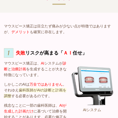
マウスピース矯正は目立たず痛みが少ない点が特徴ではあります
が、
デメリット
も確実に存在します。
失敗
リスクが高まる「
ＡＩ
任せ」
マウスピース矯正は、
AI
システムが
診
断
と
治療計画
を生成することが大きな
特徴になっています。
しかしこのAIは
万全ではありません
。
それゆえ
歯科医師がAIの診断と計画を
調整
する必要があるのです。
残念なことに一部の歯科医師は、
AIが
AIシステム
生成した計画だけ
に基づいて治療を開
始することがあります。必要な修正を