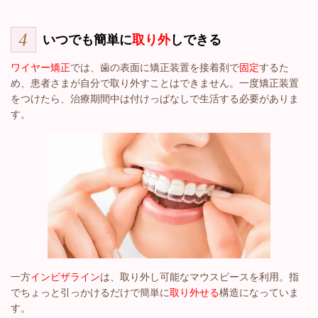
いつでも簡単に
取り外
しできる
ワイヤー矯正
では、歯の表面に矯正装置を接着剤で
固定
するた
め、患者さまが自分で取り外すことはできません。一度矯正装置
をつけたら、治療期間中は付けっぱなしで生活する必要がありま
す。
一方
インビザライン
は、取り外し可能なマウスピースを利用。指
でちょっと引っかけるだけで簡単に
取り外せる
構造になっていま
す。