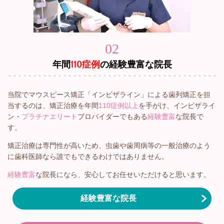
02
年間
110症例
の経験豊富な院長
当院でマウスピース矯正「インビザライン」による歯列矯正を担
当するのは、矯正治療を年間
110症例以上
を手がけ、インビザライ
ン・
プラチナエリート
プロバイダーでもある
経験豊富
な院長で
す。
矯正治療は専門性が高いため、虫歯や歯周病等の一般治療のよう
に歯科医師なら誰でもできるわけではありません。
経験豊富
な院長になら、安心してお任せいただけると思います。
経験豊富な院長