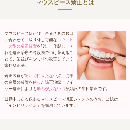
マウスピース矯正とは
マウスピース矯正は、患者さまのお口
に合わせて、取り外し可能な
マウスピ
ース型の矯正装置
を設計・作製し、そ
れを矯正治療の各段階でつけ替えるこ
とで、歯並びを少しずつ改善していく
歯列矯正法。
矯正装置が
透明で目立たない
点、従来
の金属の装置を使った矯正治療（ワイ
ヤー矯正）よりも
痛みが少ない
点が好評の歯科矯正です。
世界中にある数あるマウスピース矯正システムのうち、当院は
「インビザライン」を採用しています。