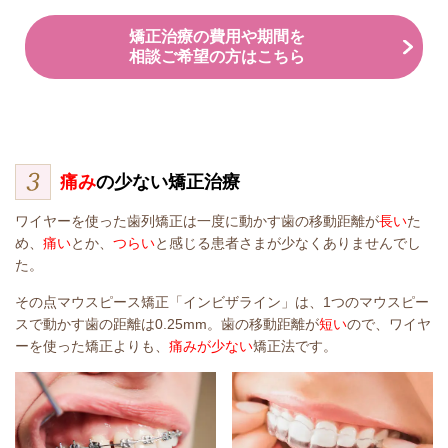
矯正治療の費用や期間を
相談ご希望の方はこちら
痛み
の少ない矯正治療
ワイヤーを使った歯列矯正は一度に動かす歯の移動距離が
長い
た
め、
痛い
とか、
つらい
と感じる患者さまが少なくありませんでし
た。
その点マウスピース矯正「インビザライン」は、1つのマウスピー
スで動かす歯の距離は0.25mm。歯の移動距離が
短い
ので、ワイヤ
ーを使った矯正よりも、
痛みが少ない
矯正法です。