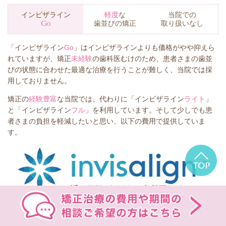
インビザライン
軽度
な
当院での
Go
歯並びの矯正
取り扱いなし
「インビザライン
Go
」はインビザラインよりも価格がやや抑えら
れていますが、矯正
未経験
の歯科医むけのため、患者さまの歯並
びの状態に合わせた最適な治療を行うことが難しく、当院では採
用しておりません。
矯正の
経験豊富
な当院では、代わりに「インビザライン
ライト
」
と「インビザライン
フル
」を利用しています。そして少しでも患
者さまの負担を軽減したいと思い、以下の費用で提供していま
す。
TOP
無料相談WEB予約