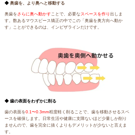
◆
奥歯を、より奥へと移動する
奥歯を
さらに奥へ動かす
ことで、必要な
スペースを作り
出しま
す。数あるマウスピース矯正の中でこの「奥歯を奥方向へ動か
す」ことができるのは、インビザラインだけです。
◆
歯の表面をわずかに削る
歯の表面を
0.1〜0.3mm
程度軽く削ることで、歯を移動させるスペ
ースを確保します。日常生活や健康に支障ないほど少量しか削り
ませんので、歯を完全に抜くよりもデメリットが少ないと言えま
す。