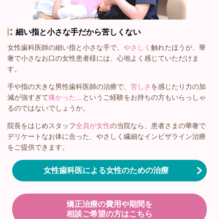
細い指と小さな手だから苦しくない
女性歯科医師の細い指と小さな手で、
やさしく
触れたほうが、華
奢で小さなお口の女性患者様には、心地よく感じていただけま
す。
手や指の大きな男性歯科医師の治療で、
苦しさ
を感じたり力の加
減が強すぎて
痛かった
…というご経験をお持ちの方もいらっしゃ
るのではないでしょうか。
院長をはじめスタッフ
全員が女性
の当院なら、患者さまの華奢で
デリケートなお体に合った、やさしく繊細なインビザライン治療
をご提供できます。
女性歯科医による女性のための治療
矯正治療の費用や期間を
相談ご希望の方はこちら