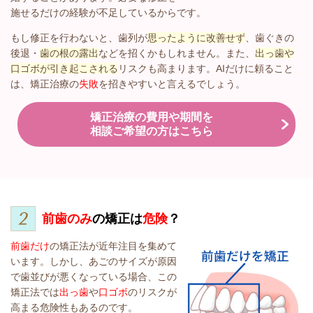
施せるだけの経験が不足しているからです。
もし修正を行わないと、歯列が
思ったように改善せず
、歯ぐきの
後退・
歯の根の露出
などを招くかもしれません。また、
出っ歯や
口ゴボが引き起こされる
リスクも高まります。AIだけに頼ること
は、矯正治療の
失敗
を招きやすいと言えるでしょう。
矯正治療の費用や期間を
相談ご希望の方はこちら
前歯のみ
の矯正は
危険
？
前歯だけ
の矯正法が近年注目を集めて
います。しかし、あごのサイズが原因
で歯並びが悪くなっている場合、この
矯正法では
出っ歯
や
口ゴボ
のリスクが
高まる危険性もあるのです。