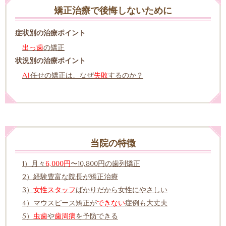
矯正治療で後悔しないために
症状別の治療ポイント
出っ歯
の矯正
状況別の治療ポイント
AI
任せの矯正は、なぜ
失敗
するのか？
当院の特徴
1）月々
6,000円
〜10,800円の歯列矯正
2）経験豊富な院長が矯正治療
3）
女性スタッフ
ばかりだから女性にやさしい
4）マウスピース矯正が
できない
症例も大丈夫
5）
虫歯
や
歯周病
を予防できる