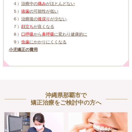
４）
治療中の
痛み
がほとんどない
５）
抜歯
の可能性が低い
６）
治療後の
後戻り
が少ない
７）
顔立ち
が良くなる
８）
口呼吸
から
鼻呼吸
に変わり健康的に
９）
虫歯
にかかりにくくなる
小児矯正の費用
沖縄県那覇市で
矯正治療をご検討中の方へ