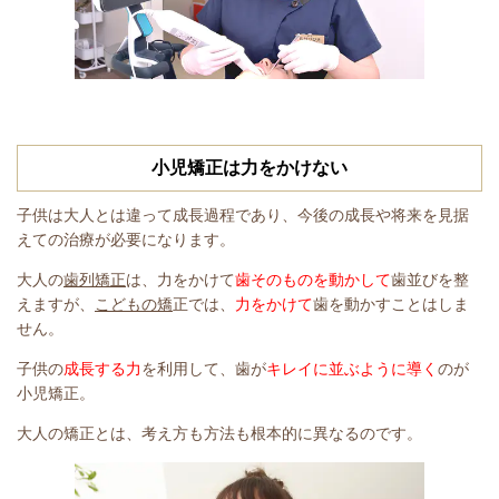
小児矯正は力をかけない
子供は大人とは違って成長過程であり、今後の成長や将来を見据
えての治療が必要になります。
大人の
歯列矯正
は、力をかけて
歯そのものを動かして
歯並びを整
えますが、
こどもの矯
正では、
力をかけて
歯を動かすことはしま
せん。
子供の
成長する力
を利用して、歯が
キレイに並ぶように導く
のが
小児矯正。
大人の矯正とは、考え方も方法も根本的に異なるのです。