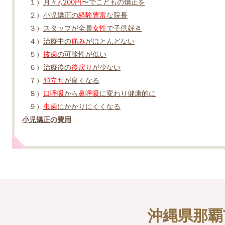
１）
月々
7,200円
〜でこどもの矯正を
２）
小児矯正の
経験豊富
な院長
３）
スタッフが全員
女性
で子供好き
４）
治療中の
痛み
がほとんどない
５）
抜歯
の可能性が低い
６）
治療後の
後戻り
が少ない
７）
顔立ち
が良くなる
８）
口呼吸
から
鼻呼吸
に変わり健康的に
９）
虫歯
にかかりにくくなる
小児矯正の費用
沖縄県那覇