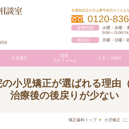
非通知設定の方は番号表示のうえお
0120-836
診療時間
火曜・水曜・
9:00～13:00/14
休診日
月曜・日曜・
15分
院長
小児矯正
スタッフ紹介
プロフィール
院の小児矯正が選ばれる理由（
治療後の後戻りが少ない
矯正歯科トップ
小児矯正（こ