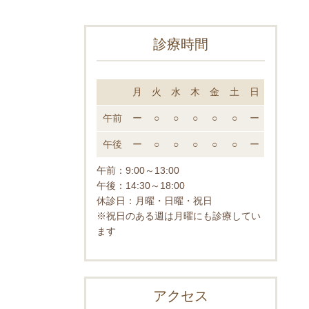
診療時間
月
火
水
木
金
土
日
午前
ー
○
○
○
○
○
ー
午後
ー
○
○
○
○
○
ー
午前：9
:00～13:00
午後：
14:30～18:00
休診日：
月曜・日曜・祝日
※祝日のある週は月曜にも診療してい
ます
アクセス