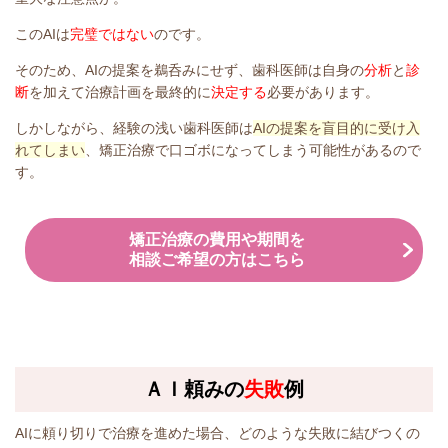
このAIは
完璧ではない
のです。
そのため、AIの提案を鵜呑みにせず、歯科医師は自身の
分析
と
診
断
を加えて治療計画を最終的に
決定する
必要があります。
しかしながら、経験の浅い歯科医師は
AIの提案を盲目的に受け入
れてしまい
、矯正治療で口ゴボになってしまう可能性があるので
す。
矯正治療の費用や期間を
相談ご希望の方はこちら
ＡＩ頼みの
失敗
例
AIに頼り切りで治療を進めた場合、どのような失敗に結びつくの