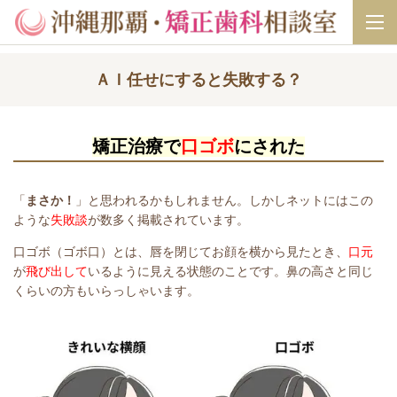
ＡＩ任せにすると失敗する？
矯正治療で
口ゴボ
にされ
た
「
まさか！
」と思われるかもしれません。しかしネットにはこの
ような
失敗談
が数多く掲載されています。
口ゴボ（ゴボ口）とは、唇を閉じてお顔を横から見たとき、
口元
が
飛び出して
いるように見える状態のことです。鼻の高さと同じ
くらいの方もいらっしゃいます。