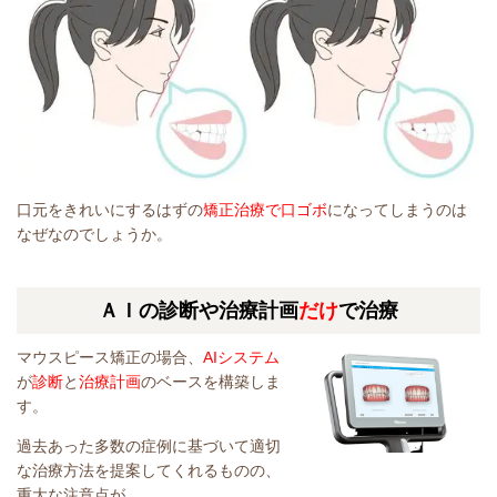
口元をきれいにするはずの
矯正治療で口ゴボ
になってしまうのは
なぜなのでしょうか。
ＡＩの診断や治療計画
だけ
で治療
マウスピース矯正の場合、
AIシステム
が
診断
と
治療計画
のベースを構築しま
す。
過去あった多数の症例に基づいて適切
な治療方法を提案してくれるものの、
重大な注意点が。