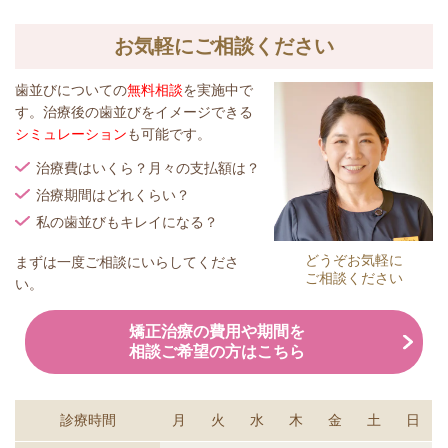
お気軽にご相談ください
歯並びについての
無料相談
を実施中で
す。治療後の歯並びをイメージできる
シミュレーション
も可能です。
治療費はいくら？月々の支払額は？
治療期間はどれくらい？
私の歯並びもキレイになる？
どうぞお気軽に
まずは一度ご相談にいらしてくださ
ご相談ください
い。
矯正治療の費用や期間を
相談ご希望の方はこちら
診療時間
月
火
水
木
金
土
日