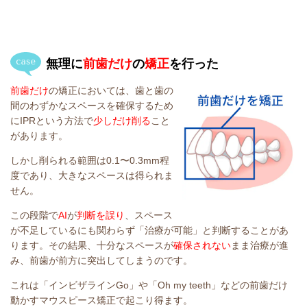
無理に
前歯だけ
の
矯正
を行った
前歯だけ
の矯正においては、歯と歯の
間のわずかなスペースを確保するため
にIPRという方法で
少しだけ削る
こと
があります。
しかし削られる範囲は0.1〜0.3mm程
度であり、大きなスペースは得られま
せん。
この段階で
AI
が
判断を誤り
、スペース
が不足しているにも関わらず「治療が可能」と判断することがあ
ります。その結果、十分なスペースが
確保されない
まま治療が進
み、前歯が前方に突出してしまうのです。
これは「インビザラインGo」や「Oh my teeth」などの前歯だけ
動かすマウスピース矯正で起こり得ます。