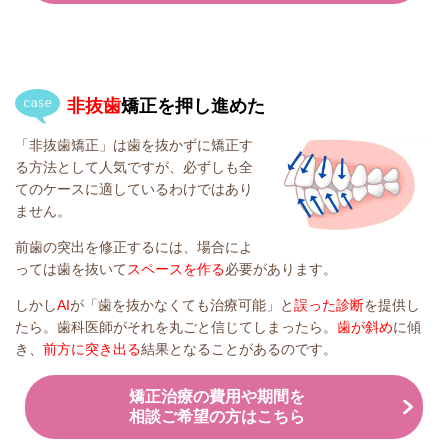
非抜歯
矯正を押し進めた
「非抜歯矯正」は歯を抜かずに矯正す
る方法として人気ですが、必ずしも全
てのケースに適しているわけではあり
ません。
前歯の突出を修正するには、場合によ
っては歯を抜いて
スペースを作る
必要があります。
しかし
AI
が「歯を抜かなくても治療可能」と
誤った診断
を提供し
たら。歯科医師がそれを丸ごと信じてしまったら。
歯が斜め
に傾
き、
前方に突き出る
結果となることがあるのです。
矯正治療の費用や期間を
相談ご希望の方はこちら