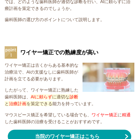
では、どのような歯科医師が適切な診断を行い、AIに頼らずに治
療計画を策定できるのでしょうか。
歯科医師の選び方のポイントについて説明します。
ワイヤー矯正での熟練度が高い
ワイヤー矯正は古くからある基本的な
治療法で、AIの支援なしに歯科医師が
計画を立てる必要があります。
したがって、ワイヤー矯正に熟練した
歯科医師は、
AIに頼らず
に適切な
診断
と
治療計画
を策定できる
能力を持っています。
マウスピース矯正を希望している場合でも、
ワイヤー矯正
に
精通
した歯科医師の治療を受けることがおすすめです。
当院のワイヤー矯正はこちら