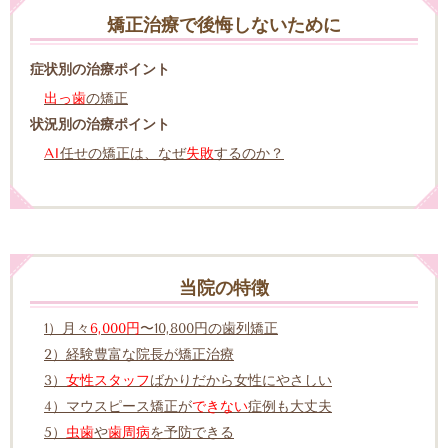
矯正治療で後悔しないために
症状別の治療ポイント
出っ歯
の矯正
状況別の治療ポイント
AI
任せの矯正は、なぜ
失敗
するのか？
当院の特徴
1）月々
6,000円
〜10,800円の歯列矯正
2）経験豊富な院長が矯正治療
3）
女性スタッフ
ばかりだから女性にやさしい
4）マウスピース矯正が
できない
症例も大丈夫
5）
虫歯
や
歯周病
を予防できる