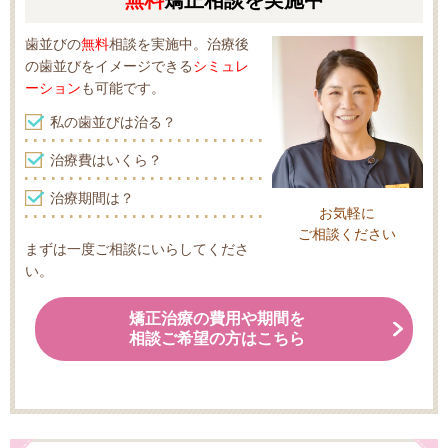
無料
矯正相談を実施中
歯並びの
無料
相談を実施中。治療後
の歯並びをイメージできる
シミュレ
ーション
も可能です。
私の歯並びは治る？
治療費はいくら？
治療期間は？
お気軽に
ご相談ください
まずは一度ご相談にいらしてくださ
い。
矯正治療の費用や期間を
相談ご希望の方はこちら