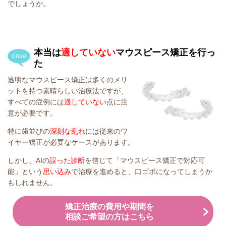
でしょうか。
本当は
適していない
マウ
スピース矯正を行っ
た
透明なマウスピース矯正は多くのメリ
ットを持つ素晴らしい治療法ですが、
すべての症例には
適していない
点に注
意が必要です。
特に歯並びの
深刻な乱れ
には従来のワ
イヤー矯正が必要なケースがあります。
しかし、AIの
誤った診断
を信じて「マウスピース矯正で対応可
能」という
思い込み
で治療を進めると、口ゴボになってしまうか
もしれません。
矯正治療の費用や期間を
相談ご希望の方はこちら