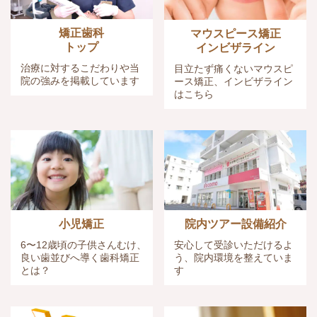
矯正歯科
マウスピース矯正
トップ
インビザライン
治療に対するこだわりや当
目立たず痛くないマウスピ
院の強みを掲載しています
ース矯正、インビザライン
はこちら
小児矯正
院内ツアー設備紹介
6〜12歳頃の子供さんむけ、
安心して受診いただけるよ
良い歯並びへ導く歯科矯正
う、院内環境を整えていま
とは？
す