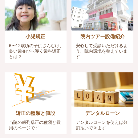
小児矯正
院内ツアー設備紹介
6〜12歳頃の子供さんむけ、
安心して受診いただけるよ
良い歯並びへ導く歯科矯正
う、院内環境を整えていま
とは？
す
矯正の種類と値段
デンタルローン
当院の歯列矯正の種類と費
デンタルローンを使えば
分
用のページです
割払いできます