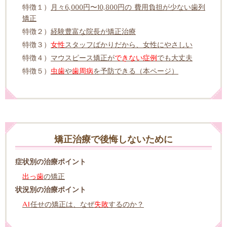
特徴１）
月々6,000円〜10,800円の 費用負担が少ない歯列
矯正
特徴２）
経験豊富な院長が矯正治療
特徴３）
女性
スタッフばかりだから、女性にやさしい
特徴４）
マウスピース矯正が
できない症例
でも大丈夫
特徴５）
虫歯
や
歯周病
を予防できる（本ページ）
矯正治療で後悔しないために
症状別の治療ポイント
出っ歯
の矯正
状況別の治療ポイント
AI
任せの矯正は、なぜ
失敗
するのか？