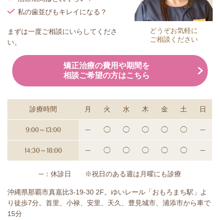
私の歯並びもキレイになる？
どうぞお気軽に
まずは一度ご相談にいらしてくださ
ご相談ください
い。
矯正治療の費用や期間を
相談ご希望の方はこちら
診療時間
月
火
水
木
金
土
日
9:00～13:00
─
◯
◯
◯
◯
◯
─
14:30～18:00
─
◯
◯
◯
◯
◯
─
─：休診日 ※祝日のある週は月曜にも診療
沖縄県那覇市真嘉比3-19-30 2F。ゆいレール「おもろまち駅」よ
り徒歩7分。首里、小禄、安里、天久、豊見城市、浦添市から車で
15分