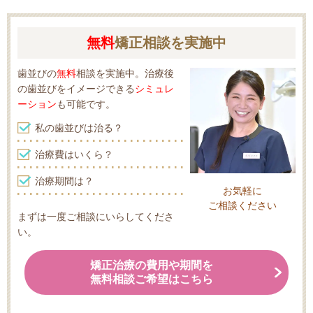
無料
矯正相談を実施中
歯並びの
無料
相談を実施中。治療後
の歯並びをイメージできる
シミュレ
ーション
も可能です。
私の歯並びは治る？
治療費はいくら？
治療期間は？
お気軽に
ご相談ください
まずは一度ご相談にいらしてくださ
い。
矯正治療の費用
や
期間を
無料相談ご希望はこちら