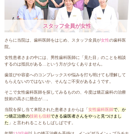
スタッフ全員が女性
さらに当院は、歯科医師をはじめ、スタッフ全員が
女性
の歯科医
院。
女性患者さまの中には、男性歯科医師に「見た目」のことを相談
するのは抵抗がある…という方が少なくありません。
歯並びや容姿へのコンプレックスや悩みを打ち明けても理解して
もらえないのではないか、そんなご不安があるようです。
そこで女性歯科医師を探してみるものの、今度は矯正歯科の治療
技術の高さに懸念が…。
当院を探し当て来院された患者さまからは「
女性歯科医師
で、か
つ矯正治療の
技術も信頼
できる歯医者さんをやっと見つけまし
た
」と言われることもしばしばです。
年間
110症例
以上の矯正治療を手掛け、インビザライン・プラチナ