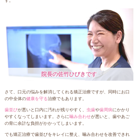
す。
院長の佐竹ひびきです
さて、口元の悩みを解消してくれる矯正治療ですが、同時にお口
の中全体の
健康を守る
治療でもあります。
歯並び
が悪いと口内に汚れが残りやすく、
虫歯
や
歯周病
にかかり
やすくなってしまいます。さらに
噛み合わせ
が悪いと、歯やあご
の骨に余計な負担がかかってしまいます。
でも矯正治療で歯並びをキレイに整え、噛み合わせを改善できれ