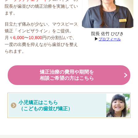
院長が歯並びの矯正治療を実施してい
ます。
目立たず痛みが少ない、マウスピース
矯正「インビザライン」をご提供。
院長 佐竹 ひびき
月々
6,000
〜
10,800
円の分割払いで、
▶
プロフィール
一度の出費を抑えながら歯並びを整え
られます。
矯正治療の費用や期間を
相談ご希望の方はこちら
小児矯正はこちら
（こどもの歯並び矯正）