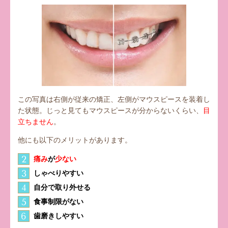
この写真は右側が従来の矯正、左側がマウスピースを装着し
た状態。じっと見てもマウスピースが分からないくらい、
目
立ちません
。
他にも以下のメリットがあります。
2
痛み
が
少ない
3
しゃべりやすい
4
自分で取り外せる
5
食事制限がない
6
歯磨きしやすい